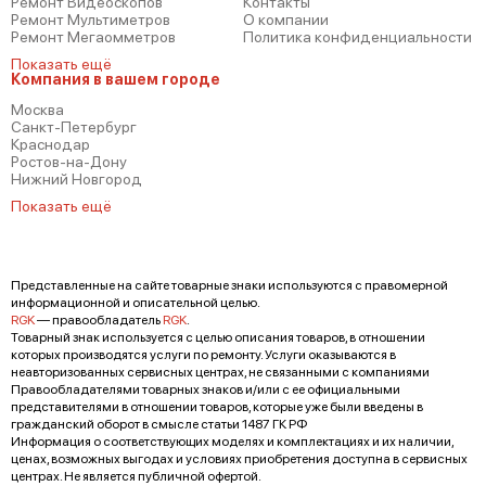
Ремонт Видеоскопов
Контакты
Ремонт Мультиметров
О компании
Ремонт Мегаомметров
Политика конфиденциальности
Показать ещё
Компания в вашем городе
Москва
Санкт-Петербург
Краснодар
Ростов-на-Дону
Нижний Новгород
Показать ещё
Представленные на сайте товарные знаки используются с правомерной
информационной и описательной целью.
RGK
— правообладатель
RGK
.
Товарный знак используется с целью описания товаров, в отношении
которых производятся услуги по ремонту. Услуги оказываются в
неавторизованных сервисных центрах, не связанными с компаниями
Правообладателями товарных знаков и/или с ее официальными
представителями в отношении товаров, которые уже были введены в
гражданский оборот в смысле статьи 1487 ГК РФ
Информация о соответствующих моделях и комплектациях и их наличии,
ценах, возможных выгодах и условиях приобретения доступна в сервисных
центрах. Не является публичной офертой.