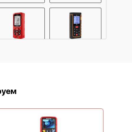
RGK DZ50
RGK D60
руем