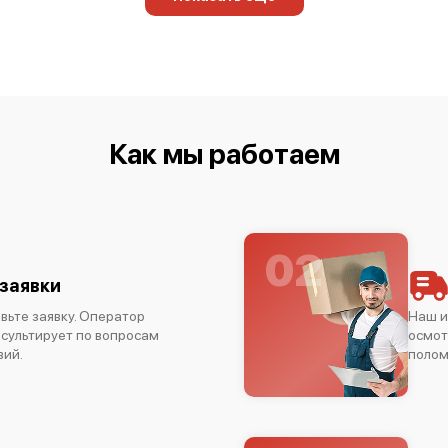
Как мы работаем
02
заявки
вьте заявку. Оператор
Наш и
нсультирует по вопросам
осмот
вий.
полом