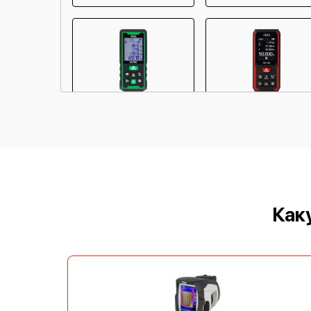
RGK DX-70
RGK DX-50
RGK DL50
RGK D40
Как