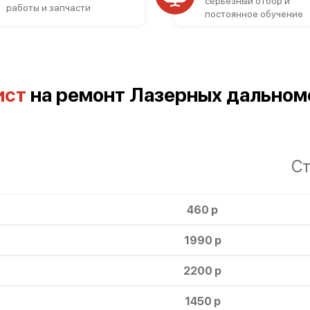
серьезный отбор и
работы и запчасти
постоянное обучение
ист
на ремонт Лазерных дальном
Ст
460 р
1990 р
2200 р
1450 р