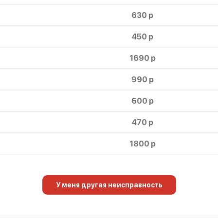
630 р
450 р
1690 р
990 р
600 р
470 р
1800 р
У меня другая неисправность