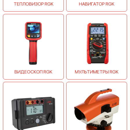
RGK C-28
ТЕПЛОВИЗОР RGK
НАВИГАТОР RGK
RGK C-24
ВИДЕОСКОП RGK
МУЛЬТИМЕТРЫ RGK
RGK C-20
RGK T-20