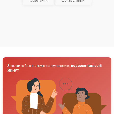
Советский
Центральный
Закажите бесплатную консультацию,
перезвоним за 5
минут