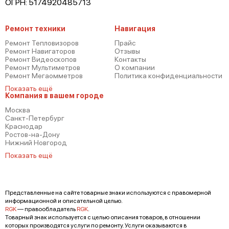
ОГРН: 5174920485713
Ремонт техники
Навигация
Ремонт Тепловизоров
Прайс
Ремонт Навигаторов
Отзывы
Ремонт Видеоскопов
Контакты
Ремонт Мультиметров
О компании
Ремонт Мегаомметров
Политика конфиденциальности
Показать ещё
Компания в вашем городе
Москва
Санкт-Петербург
Краснодар
Ростов-на-Дону
Нижний Новгород
Показать ещё
Представленные на сайте товарные знаки используются с правомерной
информационной и описательной целью.
RGK
— правообладатель
RGK
.
Товарный знак используется с целью описания товаров, в отношении
которых производятся услуги по ремонту. Услуги оказываются в