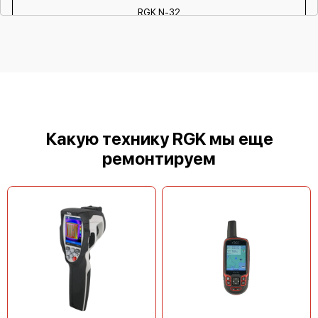
RGK N-32
RGK N-24
Какую технику RGK мы еще
ремонтируем
RGK C-32