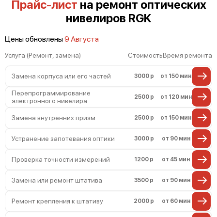
Прайс-лист
на ремонт оптических
нивелиров RGK
Цены обновлены
9 Августа
Услуга (Ремонт, замена)
Стоимость
Время ремонта
Замена корпуса или его частей
3000 р
от 150 мин
Перепрограммирование
2500 р
от 120 мин
электронного нивелира
Замена внутренних призм
2500 р
от 150 мин
Устранение запотевания оптики
3000 р
от 90 мин
Проверка точности измерений
1200 р
от 45 мин
Замена или ремонт штатива
3500 р
от 90 мин
Ремонт крепления к штативу
2000 р
от 60 мин